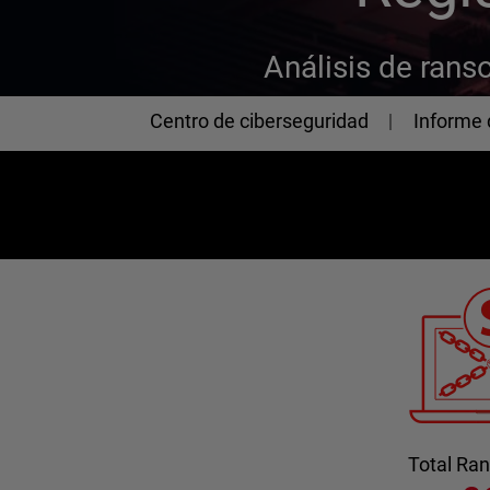
Análisis de ran
Cybersecurity
Centro de ciberseguridad
Informe 
Total R