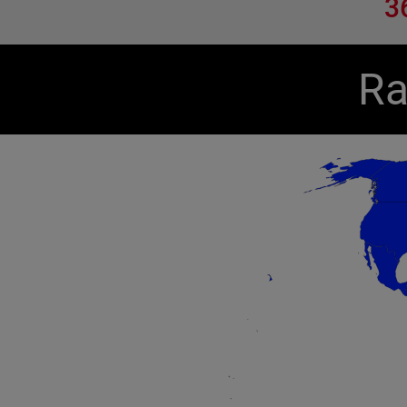
3
Ra
Chart
Map of unspecified region with 1 data series.