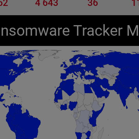
62
4 643
36
1
nsomware Tracker 