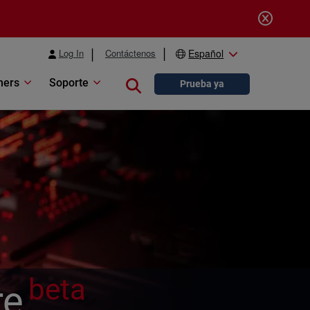
Log In
Contáctenos
Español
ners
Soporte
Close search
Prueba ya
beta
re