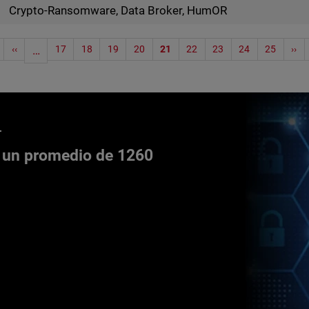
Crypto-Ransomware, Data Broker, HumOR
‹‹
…
17
18
19
20
21
22
23
24
25
››
 un promedio de 1260