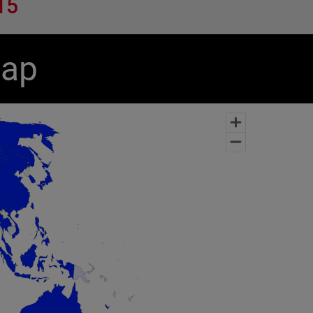
15
Map