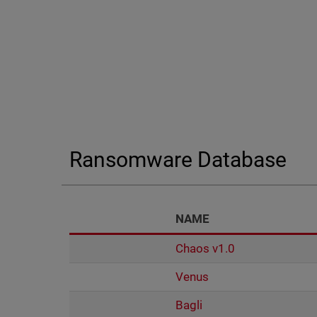
End of interactive chart.
Ransomware Database
NAME
Chaos v1.0
Venus
Bagli