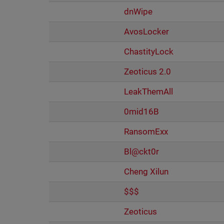
dnWipe
AvosLocker
ChastityLock
Zeoticus 2.0
LeakThemAll
0mid16B
RansomExx
Bl@ckt0r
Cheng Xilun
$$$
Zeoticus