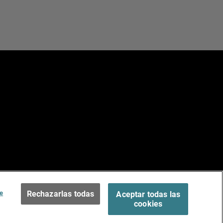
e
ados.
Terms of Use >
e
Rechazarlas todas
Aceptar todas las
cookies