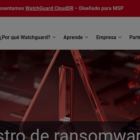
esentamos
WatchGuard CloudDR
– Diseñado para MSP
¿Por qué Watchguard?
Aprende
Empresa
Part
stro de ransomwa