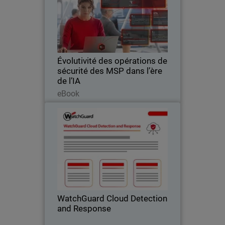
Body
Découvrez comment l'IA aide les MSP à
développer leurs services de
cybersécurité, réduire la charge
opérationnelle et contrer les menaces.
Évolutivité des opérations de
sécurité des MSP dans l’ère
de l’IA
Lire maintenant
eBook
WatchGuard Cloud Detection
and Response
Enrayez les risques liés au cloud à la
source – avant qu'ils ne deviennent un
incident.
WatchGuard Cloud Detection
and Response
Télécharger