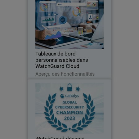
Tableaux de bord
Thumbnail
personnalisables dans
WatchGuard Cloud
Body
Concentrez-vous sur l’efficacité et
personnalisez votre tableau de bord de
sécurité pour une visibilité sans avoir
besoin de licences supplémentaires.
Tableaux de bord
personnalisables dans
WatchGuard Cloud
Lire maintenant
Aperçu des Fonctionnalités
WatchGuard désigné Champion
2023 de la cybersécurité
La matrice Global Cybersecurity
Leadership 2023 de Canalys honore
WatchGuard en tant que Cybersecurity
Channel Champion.
WatchGuard désigné