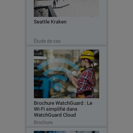
WatchGuard Unified Security Platform®
Seattle Kraken
Lire maintenant
Étude de cas
Brochure WatchGuard : Le Wi-Fi
simplifié dans WatchGuard
Cloud
Simplifiez le déploiement, la gestion et le
reporting des connexions sans fil en
optant pour nos points d’accès Wi-Fi 6
sécurisés et la gestion centralisée dans
WatchGuard Cloud.
Brochure WatchGuard : Le
Wi-Fi simplifié dans
WatchGuard Cloud
Télécharger
Brochure