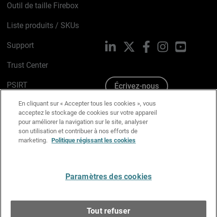
Outil de taille Firebox
Liste produits / SKUs
Support
LinkedIn
X
Facebook
Instagram
YouTube
Trust Center
PSIRT
Écrivez-nous
En cliquant sur « Accepter tous les cookies », vous
Avis sur les cookies
acceptez le stockage de cookies sur votre appareil
pour améliorer la navigation sur le site, analyser
Politique de confidentialité
son utilisation et contribuer à nos efforts de
marketing.
Politique régissant les cookies
Charte Graphique
Préférences email
Paramètres des cookies
Français
Tout refuser