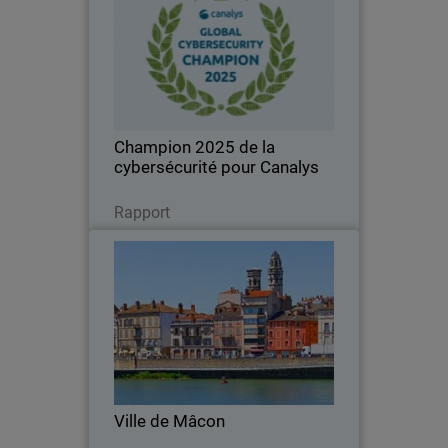
WatchGuardONE aide les MSP à
augmenter leurs bénéfices grâce à nos
formations, nos certifications et notre
support technique.
Champion 2025 de la
cybersécurité pour Canalys
Consulter maintenant
Rapport
Ville de Mâcon
La Ville de Mâcon Sécurise ses
Infrastructures avec WatchGuard
Unified Security Platform
Ville de Mâcon