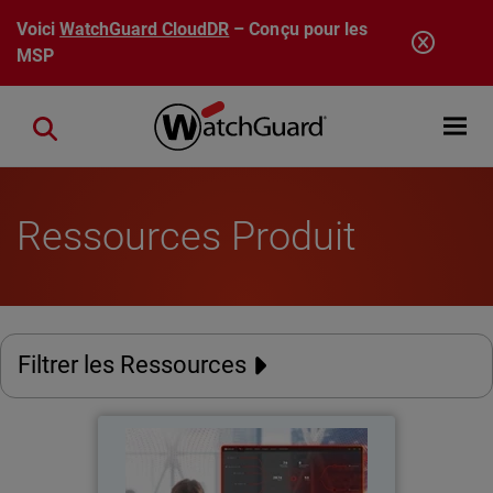
Aller au contenu principal
Voici
WatchGuard CloudDR
– Conçu pour les
MSP
Open mobi
Close search
Ressources Produit
Filtrer les Ressources
Évolutivité des opérations de
Thumbnail
sécurité des MSP dans l’ère de
l’IA