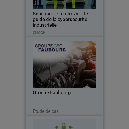
votre sécurité et protégez chaque
connexion de vos ateliers avec
Sécuriser le télétravail : le
WatchGuard…
guide de la cybersécurité
industrielle
Lire maintenant
eBook
Groupe Faubourg
Cybersécurité unifiée et surveillance
24/7 : le groupe Faubourg fait
confiance à WatchGuard.
Groupe Faubourg
Lire maintenant
Étude de cas
Champion 2025 de la
cybersécurité pour Canalys