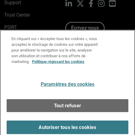
Support
LinkedIn
X
Facebook
Instagram
YouTube
Trust Center
PSIRT
Écrivez-nous
En cliquant sur « Accepter tous les cookies », vous
Avis sur les cookies
acceptez le stockage de cookies sur votre appareil
pour améliorer la navigation sur le site, analyser
Politique de confidentialité
son utilisation et contribuer à nos efforts de
marketing.
Politique régissant les cookies
Charte Graphique
Préférences email
Paramètres des cookies
Français
Tout refuser
Copyright © 1996-2026 WatchGuard Technologies, Inc.
Tous droits réservés.
Terms of Use >
Autoriser tous les cookies