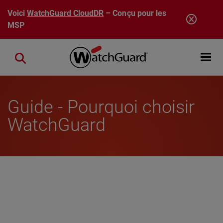
Aller au contenu principal
Voici
WatchGuard CloudDR
– Conçu pour les
MSP
Open mobi
Close search
Guide - Pourquoi choisir
WatchGuard