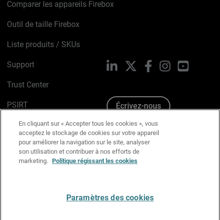
Comparer les appareils Firebox
Outil de taille Firebox
Liste produits / SKUs
Support
LinkedIn
X
Facebook
Instagram
YouTube
Trust Center
PSIRT
Écrivez-nous
En cliquant sur « Accepter tous les cookies », vous
Avis sur les cookies
acceptez le stockage de cookies sur votre appareil
pour améliorer la navigation sur le site, analyser
Politique de confidentialité
son utilisation et contribuer à nos efforts de
marketing.
Politique régissant les cookies
Charte Graphique
Préférences email
Paramètres des cookies