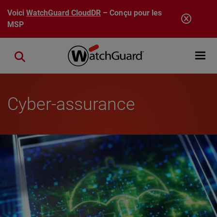
Aller au contenu principal
Voici
WatchGuard CloudDR
– Conçu pour les
MSP
Open mobi
Close search
Cyber-assurance