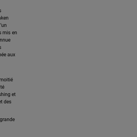
s
raken
d’un
ls mis en
onnue
s
inée aux
 moitié
ité
shing et
et des
e grande