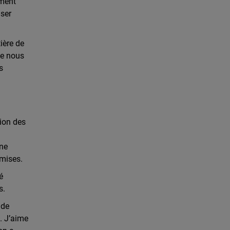
ement
iser
ière de
ue nous
s
tion des
une
omises.
é
s.
 de
. J’aime