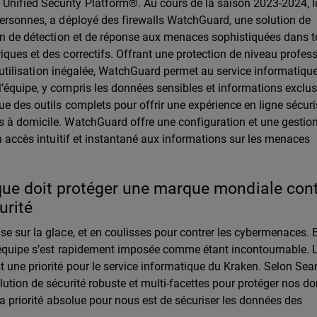
nified Security Platform®. Au cours de la saison 2023-2024, l
personnes, a déployé des firewalls WatchGuard, une solution de
ion de détection et de réponse aux menaces sophistiquées dans t
iques et des correctifs. Offrant une protection de niveau profes
 d’utilisation inégalée, WatchGuard permet au service informatiqu
’équipe, y compris les données sensibles et informations exclus
ue des outils complets pour offrir une expérience en ligne sécur
s à domicile. WatchGuard offre une configuration et une gestio
un accès intuitif et instantané aux informations sur les menaces
ue doit protéger une marque mondiale con
urité
se sur la glace, et en coulisses pour contrer les cybermenaces. 
 l’équipe s’est rapidement imposée comme étant incontournable. 
t une priorité pour le service informatique du Kraken. Selon Sea
lution de sécurité robuste et multi-facettes pour protéger nos d
 la priorité absolue pour nous est de sécuriser les données des