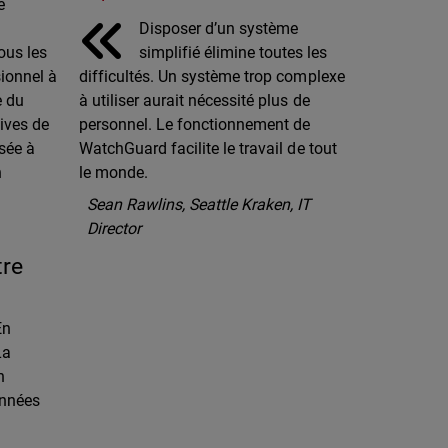
e
Disposer d’un système
simplifié élimine toutes les
ous les
difficultés. Un système trop complexe
sionnel à
à utiliser aurait nécessité plus de
e du
personnel. Le fonctionnement de
ives de
WatchGuard facilite le travail de tout
isée à
le monde.
n
Sean Rawlins, Seattle Kraken, IT
Director
tre
En
La
n
onnées