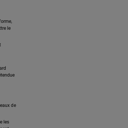
forme,
tre le
t
y
uard
 étendue
bleaux de
e les