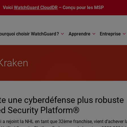
Voici
WatchGuard CloudDR
– Conçu pour les MSP
ourquoi choisir WatchGuard ?
Apprendre
Entreprise
 Kraken
te une cyberdéfense plus robuste
ed Security Platform®
i a rejoint la NHL en tant que 32ème franchise, vient d’achever l