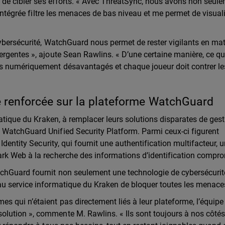
t de cibler ses efforts. « Avec ThreatSync, nous avons non seul
 intégrée filtre les menaces de bas niveau et me permet de visual
ybersécurité, WatchGuard nous permet de rester vigilants en mat
ergentes », ajoute Sean Rawlins. « D’une certaine manière, ce q
es numériquement désavantagés et chaque joueur doit contrer le
té renforcée sur la plateforme WatchGuard
matique du Kraken, à remplacer leurs solutions disparates de ges
WatchGuard Unified Security Platform. Parmi ceux-ci figurent
Identity Security, qui fournit une authentification multifacteur, 
rk Web à la recherche des informations d’identification compr
tchGuard fournit non seulement une technologie de cybersécurit
au service informatique du Kraken de bloquer toutes les menace
 qui n’étaient pas directement liés à leur plateforme, l’équipe
ution », commente M. Rawlins. « Ils sont toujours à nos côtés