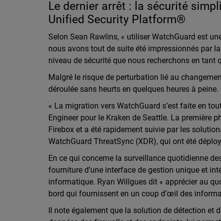
Le dernier arrêt : la sécurité sim
Unified Security Platform®
Selon Sean Rawlins, « utiliser WatchGuard est un
nous avons tout de suite été impressionnés par l
niveau de sécurité que nous recherchons en tan
Malgré le risque de perturbation lié au changeme
déroulée sans heurts en quelques heures à peine.
« La migration vers WatchGuard s’est faite en tout
Engineer pour le Kraken de Seattle. La première p
Firebox et a été rapidement suivie par les soluti
WatchGuard ThreatSync (XDR), qui ont été déplo
En ce qui concerne la surveillance quotidienne de
fourniture d’une interface de gestion unique et inté
informatique. Ryan Willgues dit « apprécier au quoti
bord qui fournissent en un coup d’œil des inform
Il note également que la solution de détection et