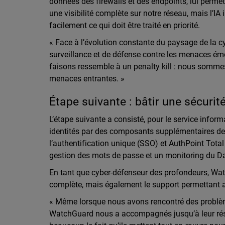
données des firewalls et des endpoints, lui perme
une visibilité complète sur notre réseau, mais l’IA
facilement ce qui doit être traité en priorité.
« Face à l’évolution constante du paysage de la c
surveillance et de défense contre les menaces ém
faisons ressemble à un penalty kill : nous somm
menaces entrantes. »
Étape suivante : bâtir une sécuri
L’étape suivante a consisté, pour le service infor
identités par des composants supplémentaires de 
l’authentification unique (SSO) et AuthPoint Total 
gestion des mots de passe et un monitoring du Da
En tant que cyber-défenseur des profondeurs, Wa
complète, mais également le support permettant 
« Même lorsque nous avons rencontré des problèmes
WatchGuard nous a accompagnés jusqu’à leur résol