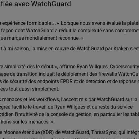
plifiée avec WatchGuard
e expérience formidable ». « Lorsque nous avons évalué la plate
a façon dont WatchGuard a réduit la complexité sans compromet
t que marque mondialement reconnue. »
nt à mi-saison, la mise en œuvre de WatchGuard par Kraken s’es
e simplicité dès le début », affirme Ryan Willgues, Cybersecurit
hase de transition incluait le déploiement des firewalls WatchG
ons de sécurité des endpoints EPDR et de détection et de réponse
yées tout aussi simplement.
s menaces et les workflows, l’accent mis par WatchGuard sur la
grée facilite le travail de Ryan Willgues et du reste du service
dien l’intuitivité de la console de gestion, en particulier les ta
ations sur les menaces. »
 de réponse étendue (XDR) de WatchGuard, ThreatSync, qui intègr