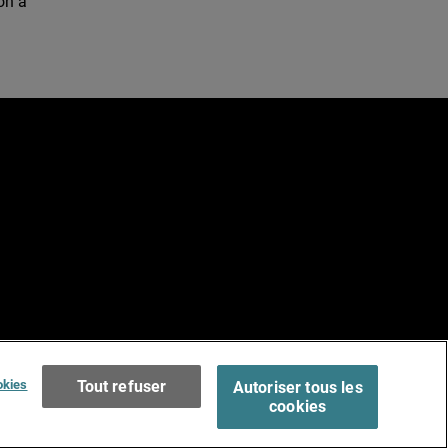
on a
e
Terms of Use >
okies
Tout refuser
Autoriser tous les
cookies