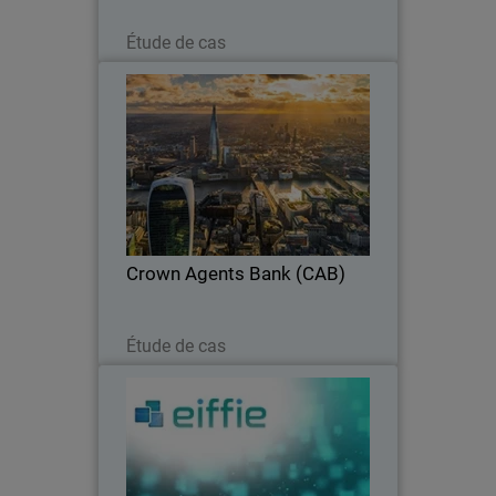
Lire maintenant
Étude de cas
Crown Agents Bank (CAB)
WatchGuard NDR fournit des analyses
basées sur l’IA pour détecter les
menaces et en s’intégrant de manière
transparente aux outils de sécurité
existants.
Crown Agents Bank (CAB)
Lire maintenant
Étude de cas
Eiffie
Eiffie mise sur le MDR de WatchGuard
pour renforcer la cybersécurité des PME