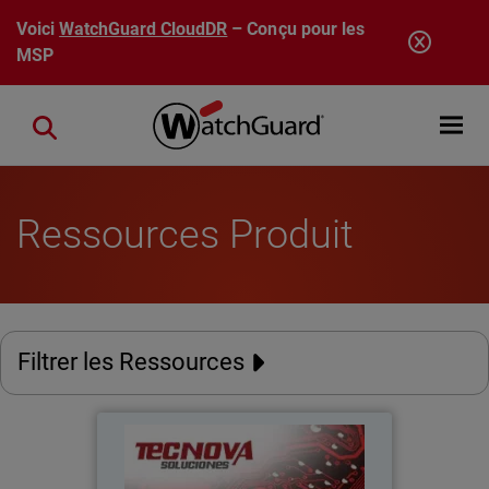
Aller au contenu principal
Voici
WatchGuard CloudDR
– Conçu pour les
MSP
Open mobi
Close search
Ressources Produit
Filtrer les Ressources
Tecnova Soluciones S.A