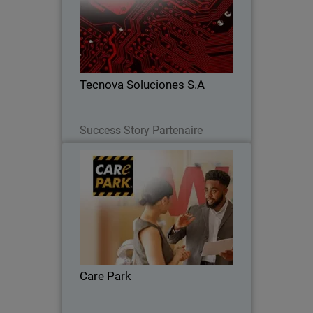
Tecnova est passée à une approche
MDR après avoir constaté les limites de
détection, améliorant la réponse,
réduisant risques et développant son
activité.
Tecnova Soluciones S.A
Lire maintenant
Success Story Partenaire
Care Park
Care Park a réduit ses coûts de 35 %,
amélioré l'intégration de la sécurité et
étendu la couverture du réseau, des
terminaux et des serveurs.
Care Park
Lire maintenant