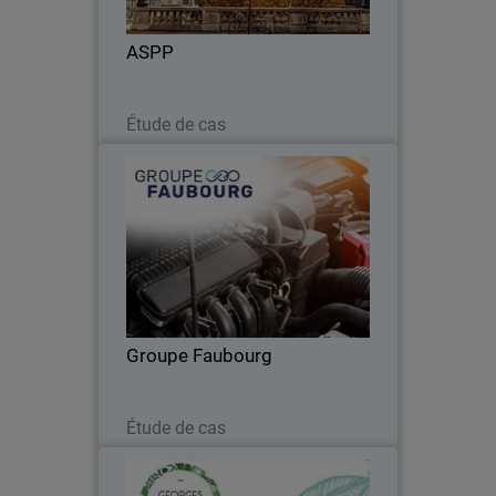
garantir 6 000 repas par jour sans
interruption.
ASPP
Lire maintenant
Étude de cas
Groupe Faubourg
Cybersécurité unifiée et surveillance
24/7 : le groupe Faubourg fait
confiance à WatchGuard.
Groupe Faubourg
Lire maintenant
Étude de cas
Georges Helfer