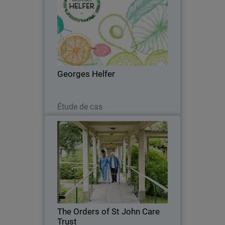
Georges Helfer modernise son IT et
renforce sa cybersécurité avec
WatchGuard.
Georges Helfer
Lire maintenant
Étude de cas
The Orders of St John Care Trust
Le Trust a cherché une solution de
sécurité dans le Cloud qui pouvait
s’intégrer à son infrastructure Cloud
tout en maintenant une détection des
menaces.
The Orders of St John Care
Trust