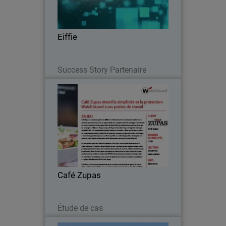
Eiffie
Lire maintenant
Success Story Partenaire
Café Zupas
Grâce à WatchGuard, une chaîne de
restaurants en pleine expansion génère
des rapports PCI DSS et facilite le
transfert des rapports aux postes de
travail.
Café Zupas
Lire maintenant
Étude de cas