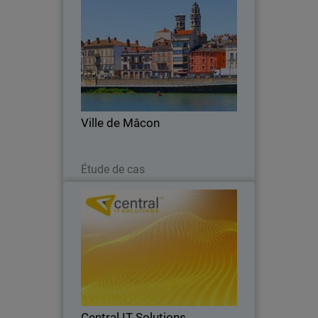
Ville de Mâcon
La Ville de Mâcon Sécurise ses
Infrastructures avec WatchGuard
Unified Security Platform
Ville de Mâcon
Lire maintenant
Étude de cas
Central IT Solutions
Un MSP en pleine expansion s’associe à
WatchGuard pour offrir des solutions
de sécurité complètes et unifiées
Central IT Solutions