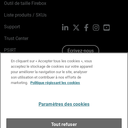
Outil de taille Firebox
Liste produits / SKUs
Support
LinkedIn
X
Facebook
Instagram
YouTube
Trust Center
PSIRT
Écrivez-nous
En cliquant sur « Accepter tous les cookies », vous
Avis sur les cookies
acceptez le stockage de cookies sur votre appareil
pour améliorer la navigation sur le site, analyser
Politique de confidentialité
son utilisation et contribuer à nos efforts de
marketing.
Politique régissant les cookies
Charte Graphique
Préférences email
Paramètres des cookies
Français
Tout refuser