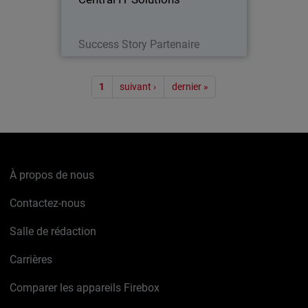
Lire maintenant
Success Story Partenaire
Pagination
1
suivant ›
dernier »
À propos de nous
Contactez-nous
Salle de rédaction
Carrières
Comparer les appareils Firebox