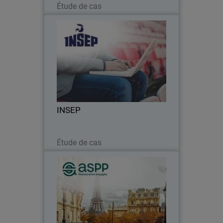
Étude de cas
INSEP
L’INSEP a opéré sa transition vers
l’EPDR WatchGuard pour renforcer la
protection de ses 700 endpoints et de
ses infrastructures critiques.
INSEP
Lire maintenant
Étude de cas
ASPP
Découvrez comment l’ASPP modernise
son infrastructure avec WatchGuard,
OCI et un SD-WAN sécurisé pour