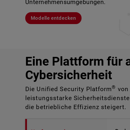
Unternehmensumgebungen.
sind.
Lernen Sie Rai kennen
Lernen Sie WatchGuard EDR kennen
Modelle entdecken
CloudDR entdecken
Eine Plattform für 
Cybersicherheit
®
Die Unified Security Platform
von 
leistungsstarke Sicherheitsdienste
die betriebliche Effizienz steigert.