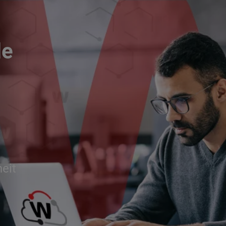
le
eit