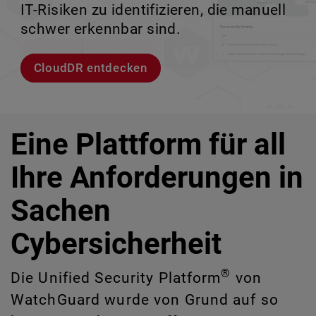
IT-Risiken zu identifizieren, die manuell
Unternehmensumgebungen.
zu verlieren.
ermöglicht.
schwer erkennbar sind.
Modelle entdecken
Lernen Sie Rai kennen
Lernen Sie WatchGuard EDR kennen
CloudDR entdecken
Eine Plattform für all
Ihre Anforderungen in
Sachen
Cybersicherheit
®
Die Unified Security Platform
von
WatchGuard wurde von Grund auf so