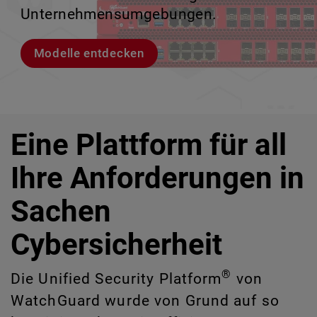
IT-Risiken zu identifizieren, die manuell
Unternehmensumgebungen.
zu verlieren.
ermöglicht.
schwer erkennbar sind.
Modelle entdecken
Lernen Sie Rai kennen
Lernen Sie WatchGuard EDR kennen
CloudDR entdecken
Eine Plattform für all
Ihre Anforderungen in
Sachen
Cybersicherheit
®
Die Unified Security Platform
von
WatchGuard wurde von Grund auf so