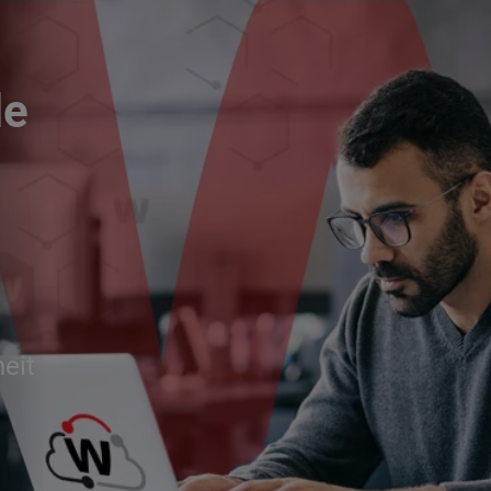
le
eit