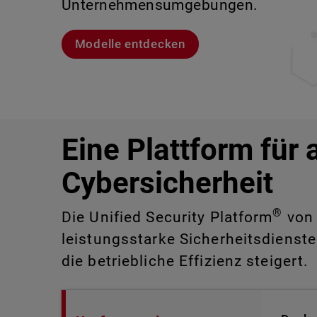
Unternehmensumgebungen.
sind.
Lernen Sie Rai kennen
Lernen Sie WatchGuard EDR kennen
Modelle entdecken
CloudDR entdecken
Eine Plattform für 
Cybersicherheit
®
Die Unified Security Platform
von 
leistungsstarke Sicherheitsdienste
die betriebliche Effizienz steigert.