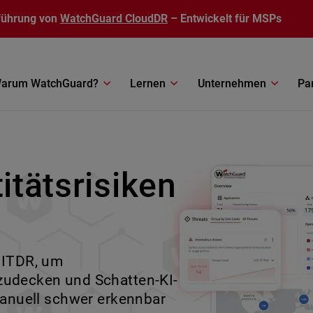
führung von
WatchGuard CloudDR
– Entwickelt für MSPs
arum WatchGuard?
Lernen
Unternehmen
Pa
 Genauso
itätsrisiken
 Immer
eit neu
raus.
re Projekte ohne
 ITDR, um
 jeden Kunden am Laufen
 -Reaktion (EDR) auf jeder
rformance Rackmount
fzudecken und Schatten-KI-
Hintergrund, damit Ihr
heres Management und
starke
 manuell schwer erkennbar
ick zu verlieren.