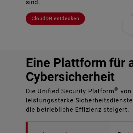
Unternehmensumgebungen.
sind.
Lernen Sie Rai kennen
Lernen Sie WatchGuard EDR kennen
Modelle entdecken
CloudDR entdecken
Eine Plattform für 
Cybersicherheit
®
Die Unified Security Platform
von 
leistungsstarke Sicherheitsdienste
die betriebliche Effizienz steigert.