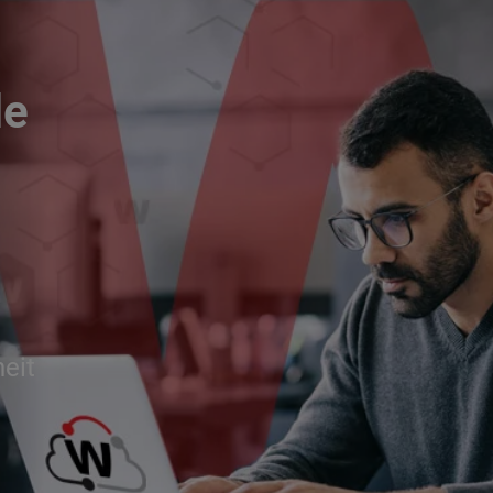
le
eit