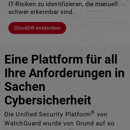
IT-Risiken zu identifizieren, die manuell
Unternehmensumgebungen.
zu verlieren.
ermöglicht.
schwer erkennbar sind.
Modelle entdecken
Lernen Sie Rai kennen
Lernen Sie WatchGuard EDR kennen
CloudDR entdecken
Eine Plattform für all
Ihre Anforderungen in
Sachen
Cybersicherheit
®
Die Unified Security Platform
von
WatchGuard wurde von Grund auf so