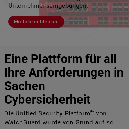
IT-Risiken zu identifizieren, die manuell
Unternehmensumgebungen.
zu verlieren.
ermöglicht.
schwer erkennbar sind.
Modelle entdecken
Lernen Sie Rai kennen
Lernen Sie WatchGuard EDR kennen
CloudDR entdecken
Eine Plattform für all
Ihre Anforderungen in
Sachen
Cybersicherheit
®
Die Unified Security Platform
von
WatchGuard wurde von Grund auf so