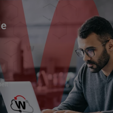
le
eit