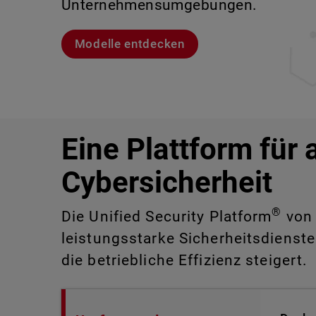
Unternehmensumgebungen.
sind.
Lernen Sie Rai kennen
Lernen Sie WatchGuard EDR kennen
Modelle entdecken
CloudDR entdecken
Eine Plattform für 
Cybersicherheit
®
Die Unified Security Platform
von 
leistungsstarke Sicherheitsdienste
die betriebliche Effizienz steigert.