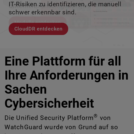
IT-Risiken zu identifizieren, die manuell
Unternehmensumgebungen.
zu verlieren.
ermöglicht.
schwer erkennbar sind.
Modelle entdecken
Lernen Sie Rai kennen
Lernen Sie WatchGuard EDR kennen
CloudDR entdecken
Eine Plattform für all
Ihre Anforderungen in
Sachen
Cybersicherheit
®
Die Unified Security Platform
von
WatchGuard wurde von Grund auf so