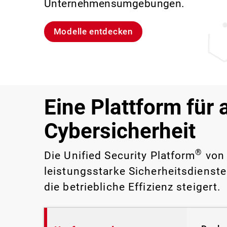
Unternehmensumgebungen.
sind.
Lernen Sie Rai kennen
Lernen Sie WatchGuard EDR kennen
Modelle entdecken
CloudDR entdecken
Eine Plattform für 
Cybersicherheit
®
Die Unified Security Platform
von 
leistungsstarke Sicherheitsdienste
die betriebliche Effizienz steigert.