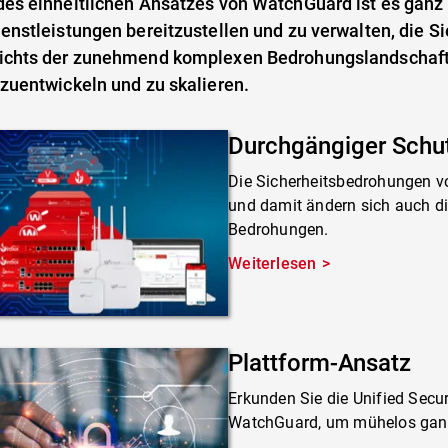
es einheitlichen Ansatzes von WatchGuard ist es ganz 
enstleistungen bereitzustellen und zu verwalten, die Si
ichts der zunehmend komplexen Bedrohungslandschaft 
zuentwickeln und zu skalieren.
Durchgängiger Schu
Die Sicherheitsbedrohungen v
und damit ändern sich auch d
Bedrohungen.
Weiterlesen
Plattform-Ansatz
Erkunden Sie die Unified Secur
WatchGuard, um mühelos ganzh