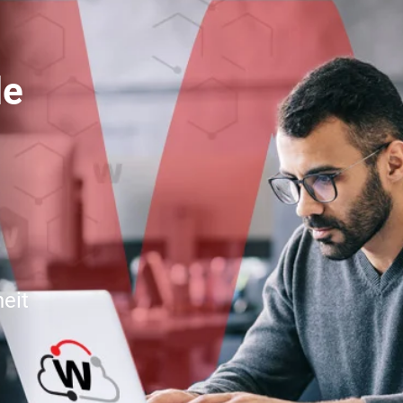
le
eit