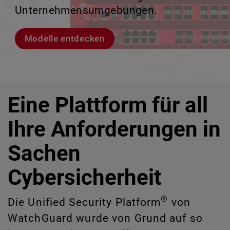
IT-Risiken zu identifizieren, die manuell
Unternehmensumgebungen.
zu verlieren.
ermöglicht.
schwer erkennbar sind.
Modelle entdecken
Lernen Sie Rai kennen
Lernen Sie WatchGuard EDR kennen
CloudDR entdecken
Eine Plattform für all
Ihre Anforderungen in
Sachen
Cybersicherheit
®
Die Unified Security Platform
von
WatchGuard wurde von Grund auf so