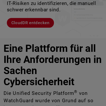
IT-Risiken zu identifizieren, die manuell
Unternehmensumgebungen.
zu verlieren.
ermöglicht.
schwer erkennbar sind.
Modelle entdecken
Lernen Sie Rai kennen
Lernen Sie WatchGuard EDR kennen
CloudDR entdecken
Eine Plattform für all
Ihre Anforderungen in
Sachen
Cybersicherheit
®
Die Unified Security Platform
von
WatchGuard wurde von Grund auf so