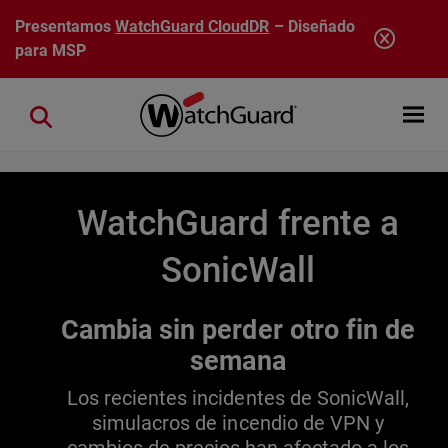
Pasar al contenido principal
Presentamos
WatchGuard CloudDR
– Diseñado
para MSP
Open mobi
Close search
WatchGuard frente a
SonicWall
Cambia sin perder otro fin de
semana
Los recientes incidentes de SonicWall,
simulacros de incendio de VPN y