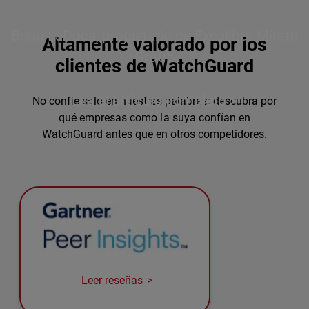
Brian LaDuca, propietario de Excalibur Miretti
Altamente valorado por los
Group
clientes de WatchGuard
Lea el artículo completo >
No confíe solo en nuestras palabras: descubra por
qué empresas como la suya confían en
WatchGuard antes que en otros competidores.
Leer reseñas