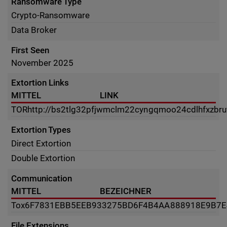
Ransomware Type
Crypto-Ransomware
Data Broker
First Seen
November 2025
Extortion Links
MITTEL
LINK
TOR
http://bs2tlg32pfjwmclm22cyngqmoo24cdlhfxzbru
Extortion Types
Direct Extortion
Double Extortion
Communication
MITTEL
BEZEICHNER
Tox
6F7831EBB5EEB933275BD6F4B4AA888918E9B7E
File Extensions