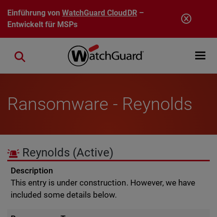
Direkt zum Inhalt
Einführung von
WatchGuard CloudDR
–
Entwickelt für MSPs
Open mobi
Close search
Ransomware - Reynolds
Reynolds
(Active)
Description
This entry is under construction. However, we have
included some details below.