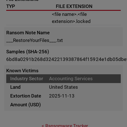
TYP
FILE EXTENSION
<file name>.<file
extension>.locked
Ransom Note Name
___RestoreYourFiles___.txt
Samples (SHA-256)
6bd8a0291b268d32422139387864f15924e1db05dbef
Known Victims
Accounting Services
United States
2025-11-13
Ransomware Tracker