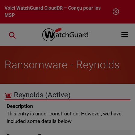
Aller au contenu principal
Voici
WatchGuard CloudDR
– Conçu pour les
MSP
Open mobi
Close search
Ransomware - Reynolds
Reynolds
(Active)
Description
This entry is under construction. However, we have
included some details below.