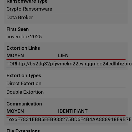
Ransomware Type
Crypto-Ransomware
Data Broker
First Seen
novembre 2025
Extortion Links
MOYEN
LIEN
TOR
http://bs2tlg32pfjwmclm22cyngqmoo24cdlhfxzbru
Extortion Types
Direct Extortion
Double Extortion
Communication
MOYEN
IDENTIFIANT
Tox
6F7831EBB5EEB933275BD6F4B4AA888918E9B7E
File Extensions