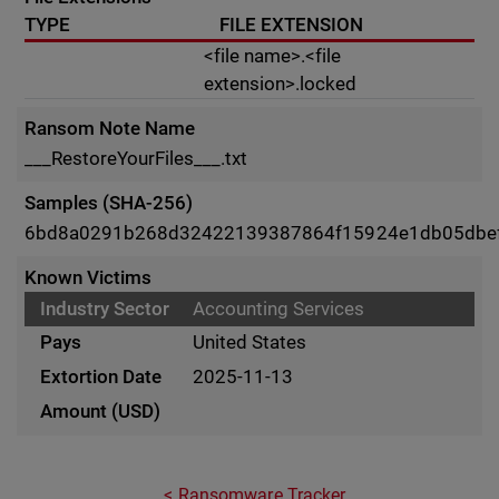
TYPE
FILE EXTENSION
<file name>.<file
extension>.locked
Ransom Note Name
___RestoreYourFiles___.txt
Samples (SHA-256)
6bd8a0291b268d32422139387864f15924e1db05dbef
Known Victims
Accounting Services
United States
2025-11-13
Ransomware Tracker