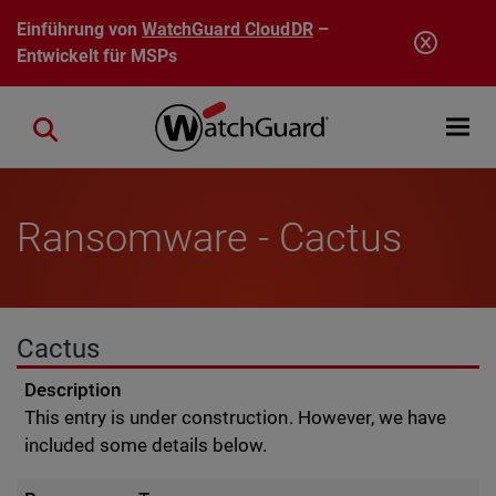
Direkt zum Inhalt
Einführung von
WatchGuard CloudDR
–
Entwickelt für MSPs
Open mobi
Close search
Ransomware - Cactus
Cactus
Description
This entry is under construction. However, we have
included some details below.