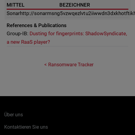
MITTEL
BEZEICHNER
Sonar
http://sonarmsng5vzwqezlvtu2iiwwdn3dxkhotftik
References & Publications
Group-IB:
Dusting for fingerprints: ShadowSyndicate,
a new RaaS player?
Ransomware Tracker
Über uns
Kontaktieren Sie uns