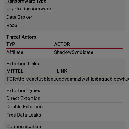
Ransomware Type
Crypto-Ransomware
Data Broker
RaaS
Threat Actors
TYP
ACTOR
Affiliate
ShadowSyndicate
Extortion Links
MITTEL
LINK
TOR
http://cactusbloguuodvqjmnzlwetjlpj6aggc6iocwhu
Extortion Types
Direct Extortion
Double Extortion
Free Data Leaks
Communication