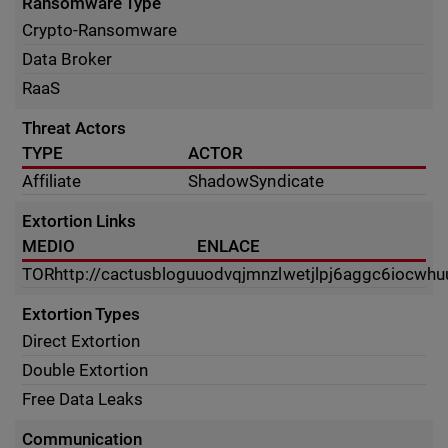
Ransomware Type
Crypto-Ransomware
Data Broker
RaaS
Threat Actors
TYPE
ACTOR
Affiliate
ShadowSyndicate
Extortion Links
MEDIO
ENLACE
TOR
http://cactusbloguuodvqjmnzlwetjlpj6aggc6iocwhu
Extortion Types
Direct Extortion
Double Extortion
Free Data Leaks
Communication