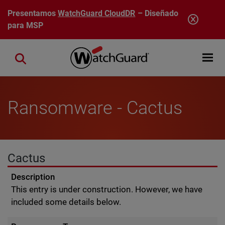
Pasar al contenido principal
Presentamos
WatchGuard CloudDR
– Diseñado
para MSP
Open mobi
Close search
Ransomware - Cactus
Cactus
Description
This entry is under construction. However, we have
included some details below.