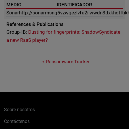
MEDIO
IDENTIFICADOR
Sonar
http://sonarmsng5vzwqezlvtu2iiwwdn3dxkhotftik
References & Publications
Group-IB:
Dusting for fingerprints: ShadowSyndicate,
a new RaaS player?
Ransomware Tracker
Sobre nosotros
Contáctenos