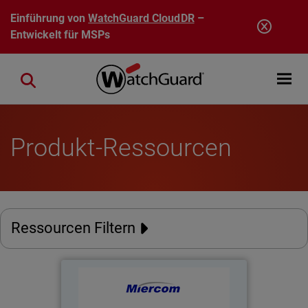
Direkt zum Inhalt
Einführung von
WatchGuard CloudDR
–
Entwickelt für MSPs
Open mobi
Close search
Produkt-Ressourcen
Ressourcen Filtern
Firebox M270 - Miercom
Thumbnail