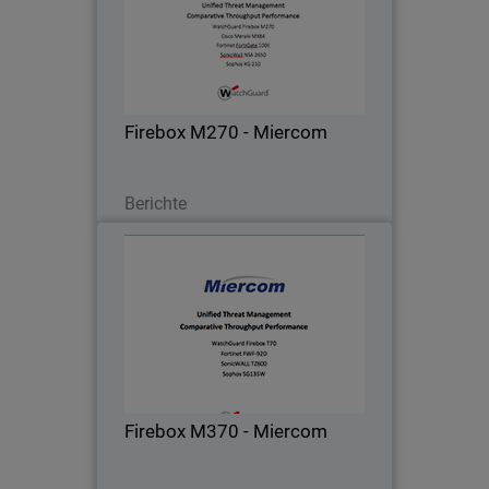
Miercom used hands-on testing
Body
designed to simulate real-world threat
environments, providing a robust,
realistic assessment of product
capability and effectiveness.
Firebox M270 - Miercom
Lesen Sie jetzt
Berichte
Firebox M370 - Miercom
Thumbnail
Miercom used hands-on testing
Body
designed to simulate real-world threat
environments, providing a robust,
realistic assessment of product
capability and effectiveness.
Firebox M370 - Miercom
Lesen Sie jetzt