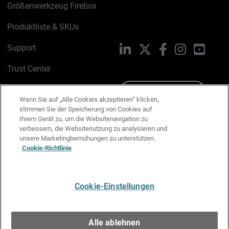
Größenwerkzeug Firebox
Produktliste & SKUs
Support
LinkedIn
X
Facebook
Instagram
YouTu
Trust Center
PSIRT
Schreiben Sie uns
Wenn Sie auf „Alle Cookies akzeptieren“ klicken,
stimmen Sie der Speicherung von Cookies auf
Cookie-Richtlinie
Ihrem Gerät zu, um die Websitenavigation zu
verbessern, die Websitenutzung zu analysieren und
Datenschutzrichtlinie
unsere Marketingbemühungen zu unterstützen.
Cookie-Richtlinie
Media & Brand Kit
E-Mail-Präferenzen verwalten
Cookie-Einstellungen
Deutsch
Alle ablehnen