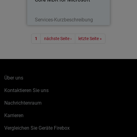
Lesen Sie jetzt
Services-Kurzbeschreibung
Seitennummerierung
1
nächste Seite ›
letzte Seite »
Über uns
Kontaktieren Sie uns
Nachrichtenraum
Karrieren
Vergleichen Sie Geräte Firebox