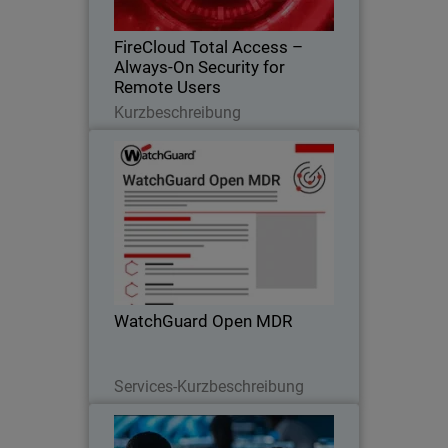
FireCloud Total Access –
Always-On Security for
Remote Users
Lesen Sie jetzt
Kurzbeschreibung
WatchGuard Open MDR
Thumbnail
Body
24/7 threat detection and response for
WatchGuard and third-party cloud
security tools to meet partners where
they are at.
WatchGuard Open MDR
Lesen Sie jetzt
Services-Kurzbeschreibung
MITRE ER7 Hermes Attack
Thumbnail
Story