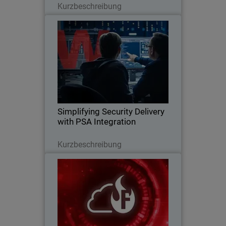
Kurzbeschreibung
Simplifying Security Delivery
Thumbnail
with PSA Integration
Body
Automate MSP security delivery with
WatchGuard PSA integrations: closed-
loop ticketing, aligned assets and
licensing, and accurate billing.
Simplifying Security Delivery
with PSA Integration
Lesen Sie jetzt
Kurzbeschreibung
FireCloud Total Access –
Thumbnail
Always-On Security for Remote
Users
Body
FireCloud Always-On access eliminates
VPN login friction while continuously
verifying users with Zero Trust security.