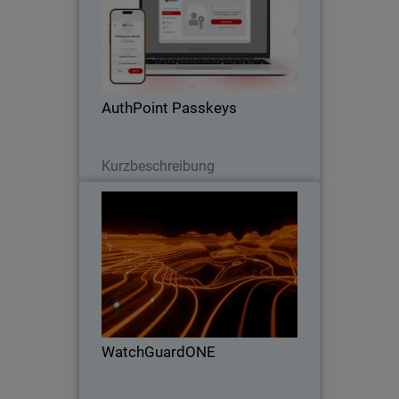
Body
Passwordless authentication with
AuthPoint passkeys for OIDC and SAML
applications. Stop credential theft and
phishing attacks across your SaaS
stack
AuthPoint Passkeys
Lesen Sie jetzt
Kurzbeschreibung
WatchGuardONE
Thumbnail
Body
Learn how WatchGuard's channel
partner program can drive greater
profitability and efficiency through
engagement and education.
WatchGuardONE
Lesen Sie jetzt