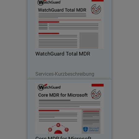
WatchGuard Total MDR
Thumbnail
Body
WatchGuard Total MDR offers 24/7
threat detection and response for our
endpoint, network, identity & 3rd-party
cloud solutions
WatchGuard Total MDR
Lesen Sie jetzt
Services-Kurzbeschreibung
Core MDR for Microsoft
Thumbnail
Body
WatchGuard Core MDR for Microsoft
enhances Defender with 24/7
monitoring, fast threat response, and
expert guidance - no SOC required.
Core MDR for Microsoft