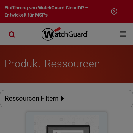
Direkt zum Inhalt
Einführung von
WatchGuard CloudDR
–
Entwickelt für MSPs
Open mobi
Close search
Produkt-Ressourcen
Ressourcen Filtern
AuthPoint Passkeys
Thumbnail