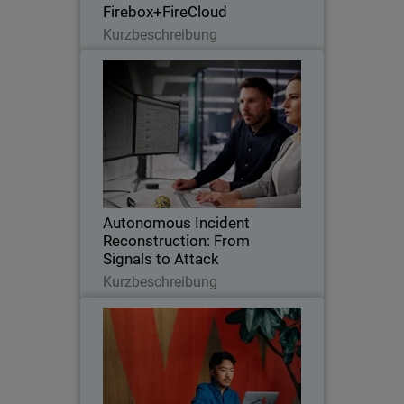
Firebox+FireCloud
Lesen Sie jetzt
Kurzbeschreibung
Autonomous Incident
Thumbnail
Reconstruction: From Signals to
Attack
Body
The incident-centric approach
consolidates multiple signals into a
single, enriched incident that represents
the complete attack story.
Autonomous Incident
Reconstruction: From
Signals to Attack
Lesen Sie jetzt
Kurzbeschreibung
FireCloud Total Access - The
Thumbnail
Secure VPN Alternative
Body
Never trust, Always verify. Zero Trust
Network Access gives you stronger