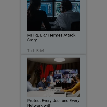
Body
Understand the 9-step Hermes attack in
MITRE ER7 and see how WatchGuard
identifies malicious actions amid
legitimate noise in Windows
environments.
MITRE ER7 Hermes Attack
Story
Lesen Sie jetzt
Tech Brief
Protect Every User and Every
Thumbnail
Network with Firebox+FireCloud
Body
With Firebox and FireCloud,
WatchGuard eliminates complexity and
closes gaps as networks extend to
cloud and hybrid environments
Protect Every User and Every
Network with