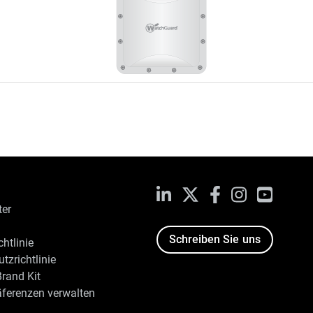
LinkedIn
X
Facebook
Instagram
YouTub
ter
Schreiben Sie uns
htlinie
tzrichtlinie
rand Kit
äferenzen verwalten