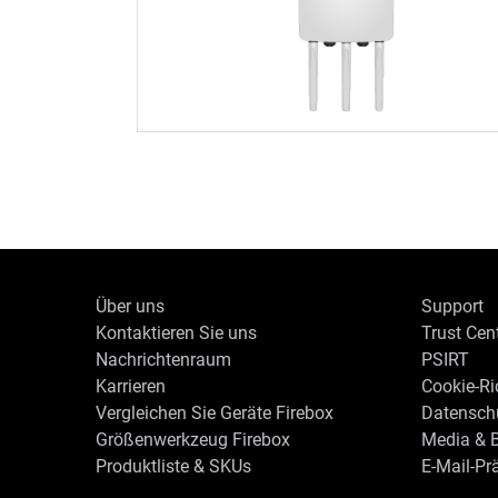
Über uns
Support
Kontaktieren Sie uns
Trust Cen
Nachrichtenraum
PSIRT
Karrieren
Cookie-Ric
Vergleichen Sie Geräte Firebox
Datenschu
Größenwerkzeug Firebox
Media & B
Produktliste & SKUs
E-Mail-Pr