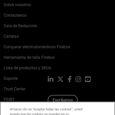
Sobre nosotros
Contáctenos
Sala de Redacción
Carreras
Comparar electrodomésticos Firebox
Herramienta de talla Firebox
Lista de productos y SKUs
Soporte
LinkedIn
X
Facebook
Instagram
YouTube
Trust Center
PSIRT
Escríbanos
Al hacer clic en “Aceptar todas las cookies”, usted
Política de cookies
acepta que las cookies se guarden en su