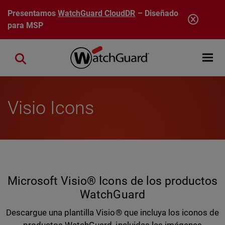
Pasar al contenido principal
Presentamos
WatchGuard CloudDR
– Diseñado
para MSP
Open mobi
Close search
Visio Icons
Microsoft Visio® Icons de los productos
WatchGuard
Descargue una plantilla Visio® que incluya los iconos de