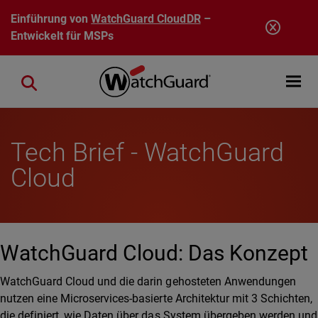
Direkt zum Inhalt
Einführung von
WatchGuard CloudDR
–
Entwickelt für MSPs
Open mobi
Close search
Tech Brief - WatchGuard
Cloud
WatchGuard Cloud: Das Konzept
WatchGuard Cloud und die darin gehosteten Anwendungen
nutzen eine Microservices-basierte Architektur mit 3 Schichten,
die definiert, wie Daten über das System übergeben werden und