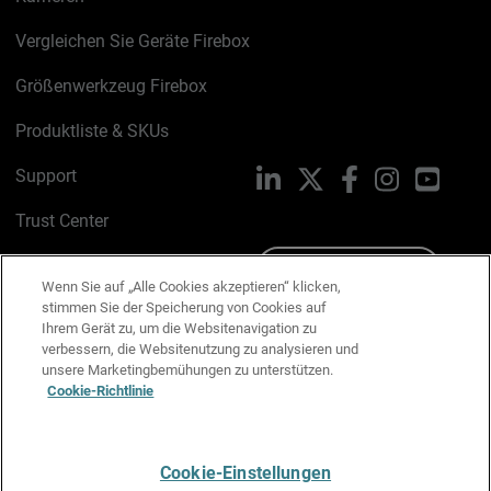
Vergleichen Sie Geräte Firebox
Größenwerkzeug Firebox
Produktliste & SKUs
Support
LinkedIn
X
Facebook
Instagram
YouTu
Trust Center
PSIRT
Schreiben Sie uns
Wenn Sie auf „Alle Cookies akzeptieren“ klicken,
stimmen Sie der Speicherung von Cookies auf
Cookie-Richtlinie
Ihrem Gerät zu, um die Websitenavigation zu
verbessern, die Websitenutzung zu analysieren und
Datenschutzrichtlinie
unsere Marketingbemühungen zu unterstützen.
Cookie-Richtlinie
Media & Brand Kit
E-Mail-Präferenzen verwalten
Cookie-Einstellungen