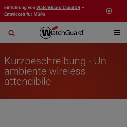
Direkt zum Inhalt
Einführung von
WatchGuard CloudDR
–
Entwickelt für MSPs
Open mobi
Close search
Kurzbeschreibung - Un
ambiente wireless
attendibile