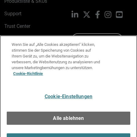
Produktliste & SKUs
Support
LinkedIn
X
Facebook
Instagram
YouTu
Trust Center
PSIRT
Schreiben Sie uns
Wenn Sie auf „Alle Cookies akzeptieren“ klicken,
stimmen Sie der Speicherung von Cookies auf
Cookie-Richtlinie
Ihrem Gerät zu, um die Websitenavigation zu
verbessern, die Websitenutzung zu analysieren und
Datenschutzrichtlinie
unsere Marketingbemühungen zu unterstützen.
Cookie-Richtlinie
Media & Brand Kit
E-Mail-Präferenzen verwalten
Cookie-Einstellungen
Deutsch
Alle ablehnen
Copyright © 1996-2026 WatchGuard Technologies, Inc. Alle
Rechte vorbehalten.
Terms of Use >