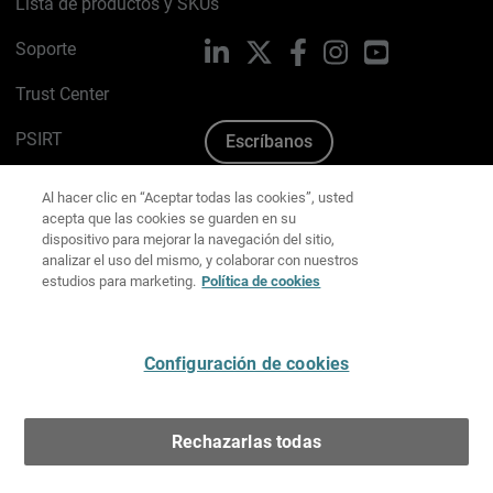
Lista de productos y SKUs
Soporte
LinkedIn
X
Facebook
Instagram
YouTube
Trust Center
PSIRT
Escríbanos
Política de cookies
Al hacer clic en “Aceptar todas las cookies”, usted
acepta que las cookies se guarden en su
Política de privacidad
dispositivo para mejorar la navegación del sitio,
analizar el uso del mismo, y colaborar con nuestros
estudios para marketing.
Política de cookies
Kit de medios y marca
Preferencias de correo
Configuración de cookies
Español
Rechazarlas todas
Copyright © 1996-2026 WatchGuard Technologies, Inc.
Todos los derechos reservados.
Terms of Use >