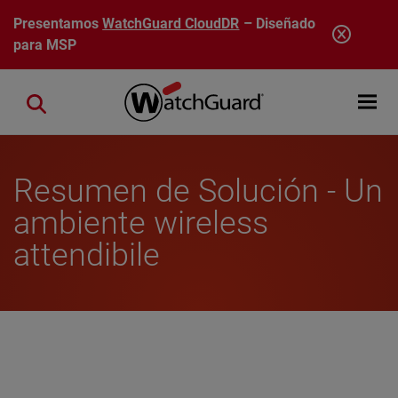
Pasar al contenido principal
Presentamos
WatchGuard CloudDR
– Diseñado
para MSP
Open mobi
Close search
Resumen de Solución - Un
ambiente wireless
attendibile