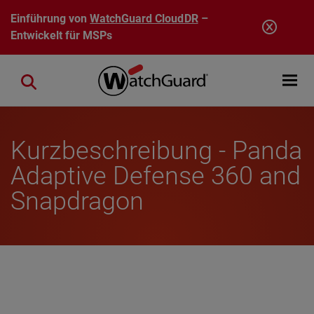
Direkt zum Inhalt
Einführung von
WatchGuard CloudDR
–
Entwickelt für MSPs
Open mobi
Close search
Kurzbeschreibung - Panda
Adaptive Defense 360 and
Snapdragon