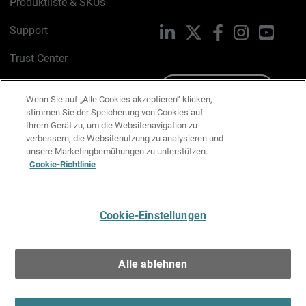
Produktliste & SKUs
Support
LinkedIn
X
Facebook
Instagram
YouTu
Trust Center
PSIRT
Schreiben Sie uns
Wenn Sie auf „Alle Cookies akzeptieren“ klicken,
stimmen Sie der Speicherung von Cookies auf
Cookie-Richtlinie
Ihrem Gerät zu, um die Websitenavigation zu
verbessern, die Websitenutzung zu analysieren und
Datenschutzrichtlinie
unsere Marketingbemühungen zu unterstützen.
Cookie-Richtlinie
Media & Brand Kit
E-Mail-Präferenzen verwalten
Cookie-Einstellungen
Deutsch
Alle ablehnen
Copyright © 1996-2026 WatchGuard Technologies, Inc. Alle
Rechte vorbehalten.
Terms of Use >