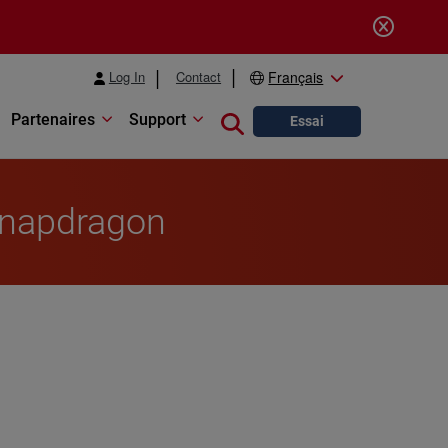
Log In
Contact
Français
Partenaires
Support
Close search
Essai
Snapdragon