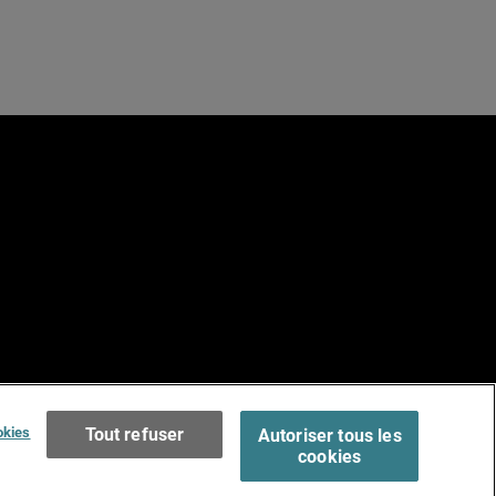
e
Terms of Use >
okies
Tout refuser
Autoriser tous les
cookies