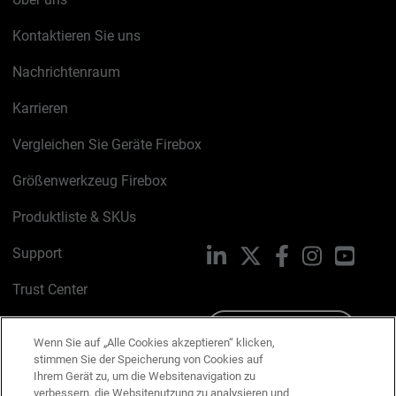
Kontaktieren Sie uns
Nachrichtenraum
Karrieren
Vergleichen Sie Geräte Firebox
Größenwerkzeug Firebox
Produktliste & SKUs
Support
LinkedIn
X
Facebook
Instagram
YouTu
Trust Center
PSIRT
Schreiben Sie uns
Wenn Sie auf „Alle Cookies akzeptieren“ klicken,
stimmen Sie der Speicherung von Cookies auf
Cookie-Richtlinie
Ihrem Gerät zu, um die Websitenavigation zu
verbessern, die Websitenutzung zu analysieren und