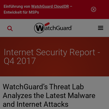
Direkt zum Inhalt
Einführung von
WatchGuard CloudDR
–
Entwickelt für MSPs
Open mobi
Close search
Internet Security Report -
Q4 2017
WatchGuard’s Threat Lab
Analyzes the Latest Malware
and Internet Attacks