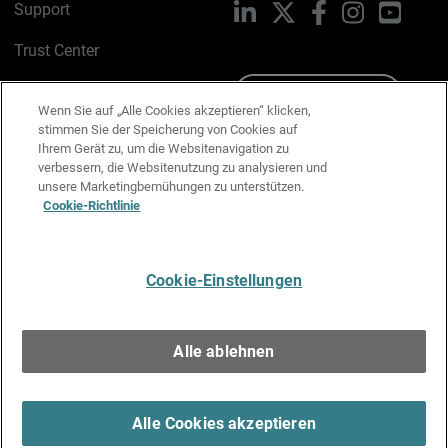
Support
LinkedIn
X
Facebook
Instagram
YouTu
Trust Center
PSIRT
Schreiben Sie uns
Wenn Sie auf „Alle Cookies akzeptieren“ klicken,
stimmen Sie der Speicherung von Cookies auf
Cookie-Richtlinie
Ihrem Gerät zu, um die Websitenavigation zu
verbessern, die Websitenutzung zu analysieren und
Datenschutzrichtlinie
unsere Marketingbemühungen zu unterstützen.
Cookie-Richtlinie
Media & Brand Kit
E-Mail-Präferenzen verwalten
Cookie-Einstellungen
Deutsch
Alle ablehnen
Copyright © 1996-2026 WatchGuard Technologies, Inc. Alle
Rechte vorbehalten.
Terms of Use >
Alle Cookies akzeptieren