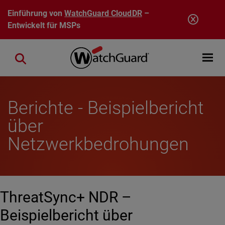
Direkt zum Inhalt
Einführung von
WatchGuard CloudDR
–
Entwickelt für MSPs
Open mobi
Close search
Berichte - Beispielbericht
über
Netzwerkbedrohungen
ThreatSync+ NDR –
Beispielbericht über