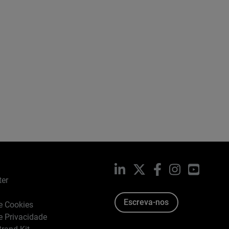
LinkedIn
X
Facebook
Instagram
YouTub
ter
Escreva-nos
de Cookies
de Privacidade