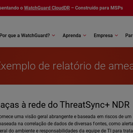
sentando o
WatchGuard CloudDR
– Construído para MSPs
Por que a WatchGuard?
Aprenda
Empresa
Par
xemplo de relatório de ame
eaças à rede do ThreatSync+ NDR
fornece uma visão geral abrangente e baseada em riscos de um
aseada na correlação de dados de diversas fontes, como alerta
 geral do ambiente e responsabilidades da equipe de TI para trata