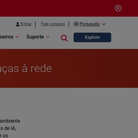
Entrar
Fale conosco
Português
ceiros
Suporte
Close search
Explore
aças à rede
 ambiente
s de IA,
r os