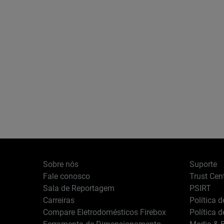
Sobre nós
Suporte
Fale conosco
Trust Cen
Sala de Reportagem
PSIRT
Carreiras
Política 
Compare Eletrodomésticos Firebox
Política 