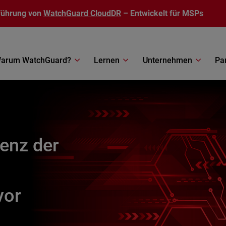
führung von
WatchGuard CloudDR
– Entwickelt für MSPs
arum WatchGuard?
Lernen
Unternehmen
Pa
enz der
vor