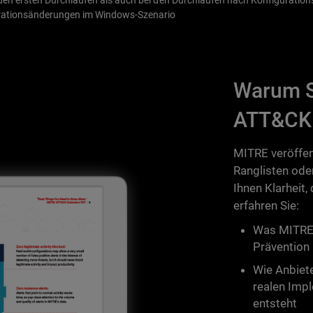
en ersten Durchläufen als auch bei den Durchläufen nach Konfigurati
rationsänderungen im Windows-Szenario
Warum S
ATT&CK 
MITRE veröffen
Ranglisten ode
Ihnen Klarheit,
erfahren Sie:
Was MITRE 
Prävention
Wie Anbiet
realen Imp
entsteht