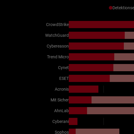
Detektionse
CrowdStrike
WatchGuard
Cybereason
Trend Micro
Cynet
ESET
Acronis
Mit Sicher
AhnLab
Cyberani
Sophos