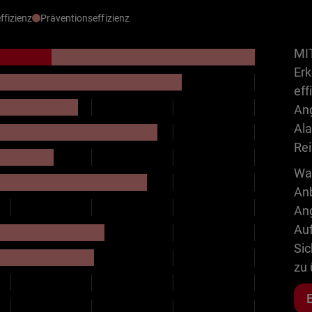
ffizienz
Präventionseffizienz
MIT
Erk
eff
Ang
Al
Rei
Wat
Anb
Ang
Auf
Si
zu 