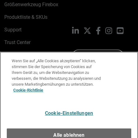
Größenwerkzeug Firebox
Produktliste & SKUs
Support
LinkedIn
X
Facebook
Instagram
YouTu
Trust Center
PSIRT
Schreiben Sie uns
Wenn Sie auf „Alle Cookies akzeptieren“ klicken,
stimmen Sie der Speicherung von Cookies auf
Cookie-Richtlinie
Ihrem Gerät zu, um die Websitenavigation zu
verbessern, die Websitenutzung zu analysieren und
Datenschutzrichtlinie
unsere Marketingbemühungen zu unterstützen.
Cookie-Richtlinie
Media & Brand Kit
E-Mail-Präferenzen verwalten
Cookie-Einstellungen
Deutsch
Alle ablehnen