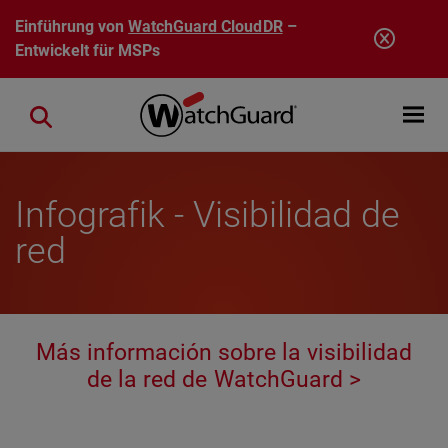
Direkt zum Inhalt
Einführung von
WatchGuard CloudDR
–
Entwickelt für MSPs
Open mobi
Close search
Infografik - Visibilidad de
red
Más información sobre la visibilidad
de la red de WatchGuard >