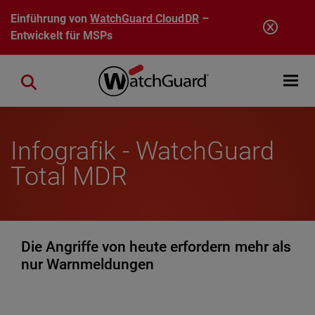
Direkt zum Inhalt
Einführung von
WatchGuard CloudDR
–
Entwickelt für MSPs
Open mobi
Close search
Infografik - WatchGuard
Total MDR
Die Angriffe von heute erfordern mehr als
nur Warnmeldungen