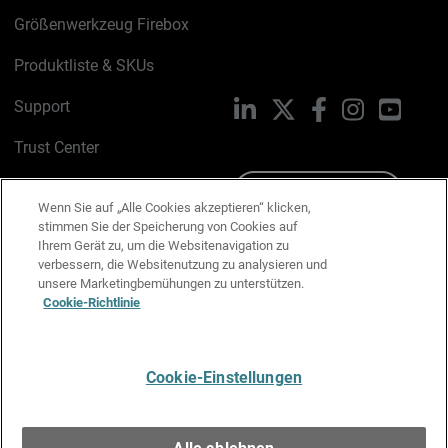
Größenwerkzeug Firebox
Produktliste & SKUs
Support
LinkedIn
X
Facebook
Instagram
YouTu
Trust Center
PSIRT
Schreiben Sie uns
Wenn Sie auf „Alle Cookies akzeptieren“ klicken,
stimmen Sie der Speicherung von Cookies auf
Cookie-Richtlinie
Ihrem Gerät zu, um die Websitenavigation zu
verbessern, die Websitenutzung zu analysieren und
Datenschutzrichtlinie
unsere Marketingbemühungen zu unterstützen.
Cookie-Richtlinie
Media & Brand Kit
E-Mail-Präferenzen verwalten
Cookie-Einstellungen
Deutsch