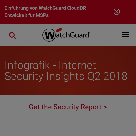
Direkt zum Inhalt
Einführung von
WatchGuard CloudDR
–
Entwickelt für MSPs
Open mobi
Close search
Infografik - Internet
Security Insights Q2 2018
Get the Security Report >