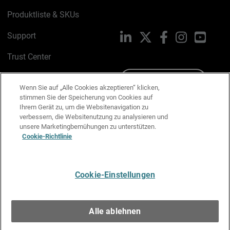
Produktliste & SKUs
Support
LinkedIn
X
Facebook
Instagram
YouTu
Trust Center
PSIRT
Schreiben Sie uns
Wenn Sie auf „Alle Cookies akzeptieren“ klicken,
stimmen Sie der Speicherung von Cookies auf
Cookie-Richtlinie
Ihrem Gerät zu, um die Websitenavigation zu
verbessern, die Websitenutzung zu analysieren und
Datenschutzrichtlinie
unsere Marketingbemühungen zu unterstützen.
Cookie-Richtlinie
Media & Brand Kit
E-Mail-Präferenzen verwalten
Cookie-Einstellungen
Deutsch
Alle ablehnen
Copyright © 1996-2026 WatchGuard Technologies, Inc. Alle