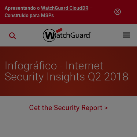
Pular para o conteúdo principal
Apresentando o
WatchGuard CloudDR
–
Construído para MSPs
Open mobi
Close search
Infográfico - Internet
Security Insights Q2 2018
Get the Security Report >