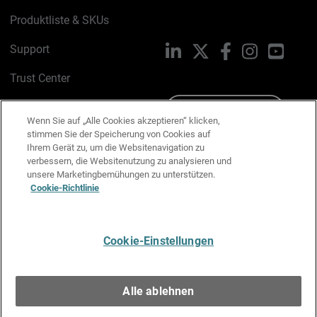
Produktliste & SKUs
Support
LinkedIn
X
Facebook
Instagram
YouTu
Trust Center
PSIRT
Schreiben Sie uns
Wenn Sie auf „Alle Cookies akzeptieren“ klicken,
stimmen Sie der Speicherung von Cookies auf
Cookie-Richtlinie
Ihrem Gerät zu, um die Websitenavigation zu
verbessern, die Websitenutzung zu analysieren und
Datenschutzrichtlinie
unsere Marketingbemühungen zu unterstützen.
Cookie-Richtlinie
Media & Brand Kit
E-Mail-Präferenzen verwalten
Cookie-Einstellungen
Deutsch
Alle ablehnen
Copyright © 1996-2026 WatchGuard Technologies, Inc. Alle