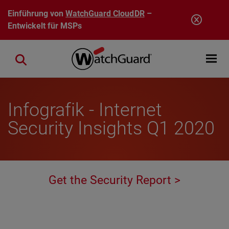
Direkt zum Inhalt
Einführung von
WatchGuard CloudDR
–
Entwickelt für MSPs
Open mobi
Close search
Infografik - Internet
Security Insights Q1 2020
Get the Security Report >