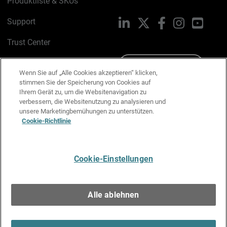
Produktliste & SKUs
Support
LinkedIn
X
Facebook
Instagram
YouTu
Trust Center
PSIRT
Schreiben Sie uns
Wenn Sie auf „Alle Cookies akzeptieren“ klicken,
stimmen Sie der Speicherung von Cookies auf
Cookie-Richtlinie
Ihrem Gerät zu, um die Websitenavigation zu
verbessern, die Websitenutzung zu analysieren und
Datenschutzrichtlinie
unsere Marketingbemühungen zu unterstützen.
Cookie-Richtlinie
Media & Brand Kit
E-Mail-Präferenzen verwalten
Cookie-Einstellungen
Deutsch
Alle ablehnen
Copyright © 1996-2026 WatchGuard Technologies, Inc. Alle
Rechte vorbehalten.
Terms of Use >