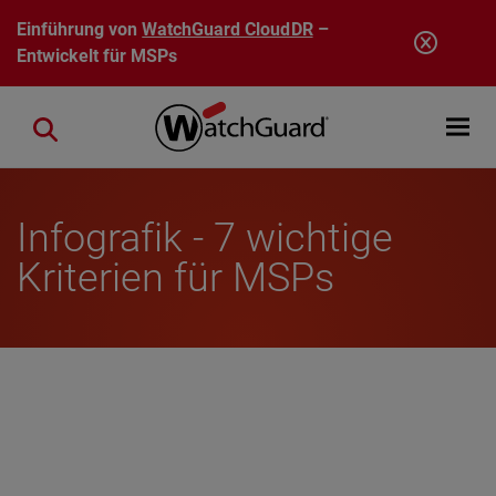
Direkt zum Inhalt
Einführung von
WatchGuard CloudDR
–
Entwickelt für MSPs
Open mobi
Close search
Infografik - 7 wichtige
Kriterien für MSPs