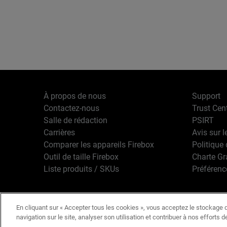
À propos de nous
Support
Contactez-nous
Trust Cen
Salle de rédaction
PSIRT
Carrières
Avis sur l
Comparer les appareils Firebox
Politique 
Outil de taille Firebox
Charte G
Liste produits / SKUs
Préférenc
En cliquant sur « Accepter tous les cookies », vous acceptez le stockage d
Français
Copyright © 1
navigation sur le site, analyser son utilisation et contribuer à nos efforts 