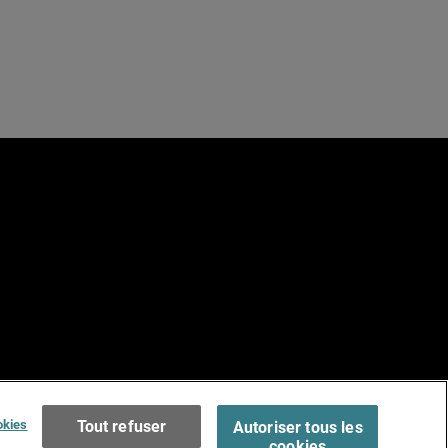
e
Terms of Use >
okies
Tout refuser
Autoriser tous les
cookies