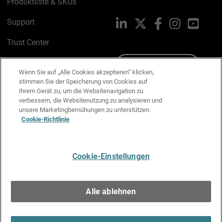
Produktliste & SKUs
Support
LinkedIn
X
Facebook
Instagram
YouTu
Trust Center
PSIRT
Schreiben Sie uns
Wenn Sie auf „Alle Cookies akzeptieren“ klicken,
stimmen Sie der Speicherung von Cookies auf
Cookie-Richtlinie
Ihrem Gerät zu, um die Websitenavigation zu
verbessern, die Websitenutzung zu analysieren und
Datenschutzrichtlinie
unsere Marketingbemühungen zu unterstützen.
Cookie-Richtlinie
Media & Brand Kit
E-Mail-Präferenzen verwalten
Cookie-Einstellungen
Deutsch
Alle ablehnen
Copyright © 1996-2026 WatchGuard Technologies, Inc. Alle
Rechte vorbehalten.
Terms of Use >