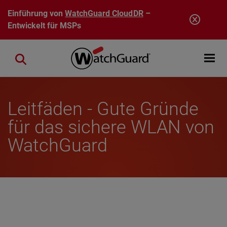
Direkt zum Inhalt
Einführung von
WatchGuard CloudDR
–
Entwickelt für MSPs
Open mobi
Close search
Leitfäden - Gute Gründe
für das sichere WLAN von
WatchGuard