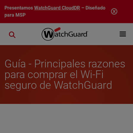
Pasar al contenido principal
Presentamos
WatchGuard CloudDR
– Diseñado
para MSP
Open mobi
Close search
Guía - Principales razones
para comprar el Wi-Fi
seguro de WatchGuard