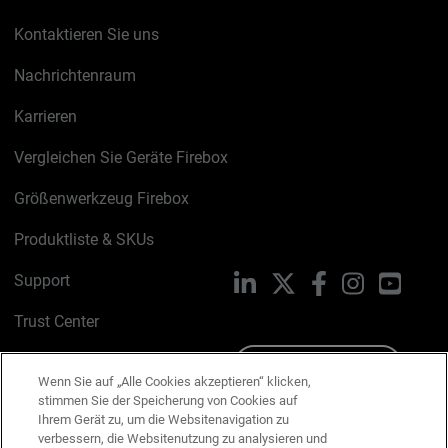
Kontaktieren Sie uns
Nachrichtenraum
Karrieren
Vergleichen Sie Geräte Firebox
Größenwerkzeug Firebox
Produktliste & SKUs
Support
LinkedIn
X
Facebook
Instagram
YouTu
Trust Center
PSIRT
Schreiben Sie uns
Wenn Sie auf „Alle Cookies akzeptieren“ klicken,
stimmen Sie der Speicherung von Cookies auf
Cookie-Richtlinie
Ihrem Gerät zu, um die Websitenavigation zu
verbessern, die Websitenutzung zu analysieren und
Datenschutzrichtlinie