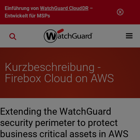
Direkt zum Inhalt
Einführung von
WatchGuard CloudDR
–
Entwickelt für MSPs
Open mobi
Close search
Kurzbeschreibung -
Firebox Cloud on AWS
Extending the WatchGuard
security perimeter to protect
business critical assets in AWS