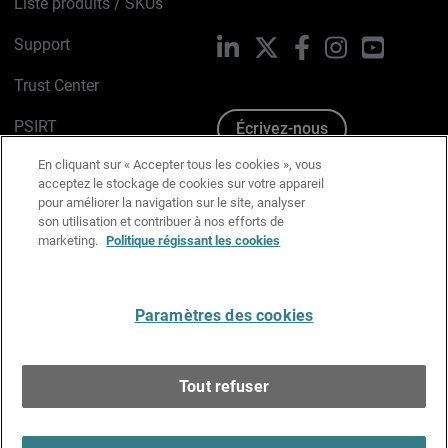
Liste produits / SKUs
Support
LinkedIn
X
Facebook
Instagram
YouTube
Trust Center
PSIRT
Écrivez-nous
En cliquant sur « Accepter tous les cookies », vous
Avis sur les cookies
acceptez le stockage de cookies sur votre appareil
pour améliorer la navigation sur le site, analyser
Politique de confidentialité
son utilisation et contribuer à nos efforts de
marketing.
Politique régissant les cookies
Charte Graphique
Préférences email
Paramètres des cookies
Français
Tout refuser
Copyright © 1996-2026 WatchGuard Technologies, Inc.
Tous droits réservés.
Terms of Use >