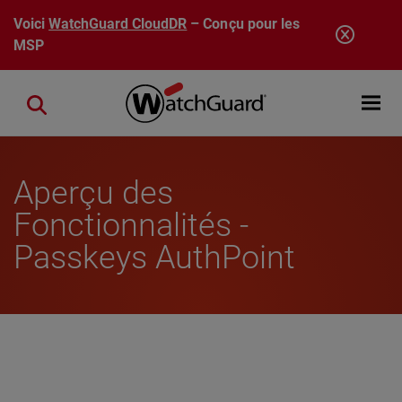
Aller au contenu principal
Voici
WatchGuard CloudDR
– Conçu pour les
MSP
Open mobi
Close search
Aperçu des
Fonctionnalités -
Passkeys AuthPoint