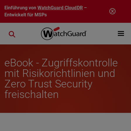
Direkt zum Inhalt
Einführung von
WatchGuard CloudDR
–
Entwickelt für MSPs
Open mobi
Close search
eBook - Zugriffskontrolle
mit Risikorichtlinien und
Zero Trust Security
freischalten