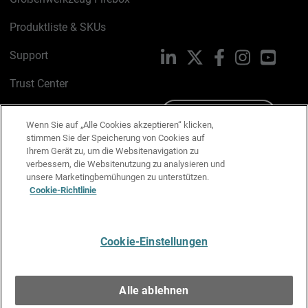
Produktliste & SKUs
Support
LinkedIn
X
Facebook
Instagram
YouTu
Trust Center
PSIRT
Schreiben Sie uns
Wenn Sie auf „Alle Cookies akzeptieren“ klicken,
stimmen Sie der Speicherung von Cookies auf
Cookie-Richtlinie
Ihrem Gerät zu, um die Websitenavigation zu
verbessern, die Websitenutzung zu analysieren und
Datenschutzrichtlinie
unsere Marketingbemühungen zu unterstützen.
Cookie-Richtlinie
Media & Brand Kit
E-Mail-Präferenzen verwalten
Cookie-Einstellungen
Deutsch
Alle ablehnen