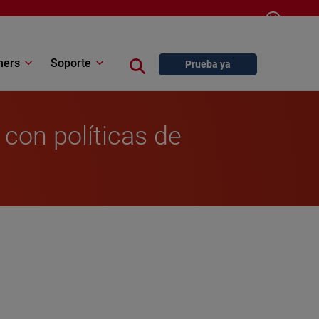
Log In
Contáctenos
Español
ners
Soporte
Close search
Prueba ya
 con políticas de