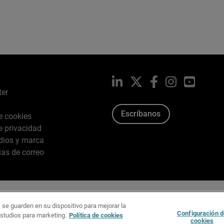
LinkedIn
X
Facebook
Instagram
YouTub
ter
Escríbanos
de cookies
de privacidad
dios y marca
ias de correo
026 WatchGuard Technologies, Inc. Todos los derechos reserv
 se guarden en su dispositivo para mejorar la
Configuración d
estudios para marketing.
Política de cookies
cookies