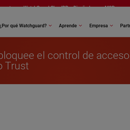
esentamos
WatchGuard CloudDR
– Diseñado para MSP
¿Por qué Watchguard?
Aprende
Empresa
Part
bloquee el control de acceso
o Trust