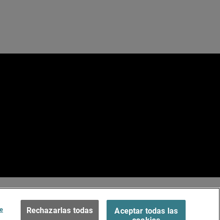
e
ados.
Terms of Use >
e
Rechazarlas todas
Aceptar todas las