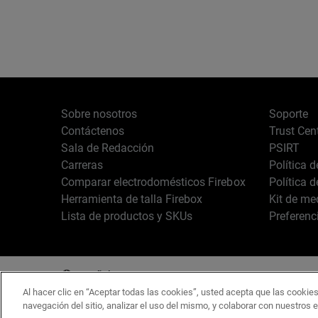
Sobre nosotros
Soporte
Contáctenos
Trust Cen
Sala de Redacción
PSIRT
Carreras
Política 
Comparar electrodomésticos Firebox
Política 
Herramienta de talla Firebox
Kit de me
Lista de productos y SKUs
Preferenc
Español
Copyright © 1996-2
Al hacer clic en “Aceptar todas las cookies”, usted acepta que las cookies
navegación del sitio, analizar el uso del mismo, y colaborar con nuestros 