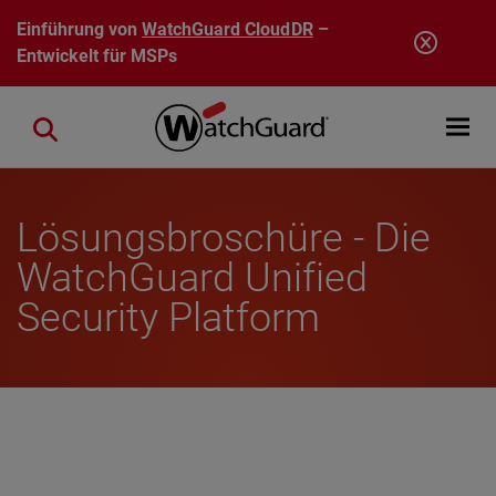
Direkt zum Inhalt
Einführung von
WatchGuard CloudDR
–
Entwickelt für MSPs
Open mobi
Close search
Lösungsbroschüre - Die
WatchGuard Unified
Security Platform